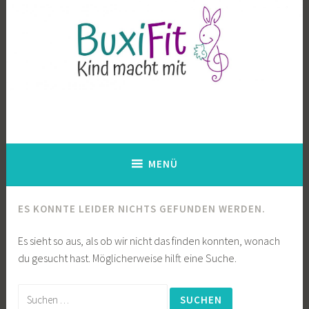
Zum
Inhalt
springen
BuxiFit – Kind macht mit
Aquafit in der Schwangerschaft, Babyschwimmen,
Kleinkindschwimmen, Musik mit Kindern, Trageberatung
MENÜ
ES KONNTE LEIDER NICHTS GEFUNDEN WERDEN.
Es sieht so aus, als ob wir nicht das finden konnten, wonach
du gesucht hast. Möglicherweise hilft eine Suche.
Suchen