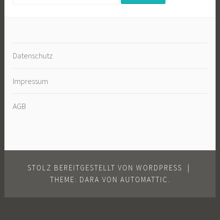
nach:
Datenschutz
Impressum
AGB
STOLZ BEREITGESTELLT VON WORDPRESS
|
THEME: DARA VON
AUTOMATTIC
.