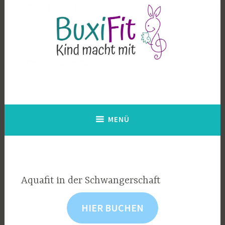
Zum
Inhalt
springen
BuxiFit – Kind macht mit
Aquafit in der Schwangerschaft, Babyschwimmen,
Kleinkindschwimmen, Musik mit Kindern, Trageberatung
MENÜ
Aquafit in der Schwangerschaft
HIER BUCHEN