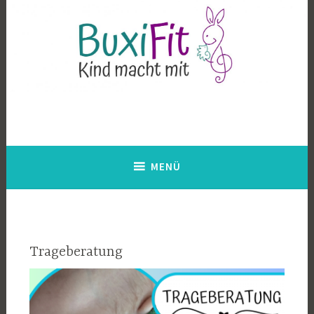
Zum
Inhalt
springen
BuxiFit – Kind macht mit
Aquafit in der Schwangerschaft, Babyschwimmen,
Kleinkindschwimmen, Musik mit Kindern, Trageberatung
MENÜ
Trageberatung