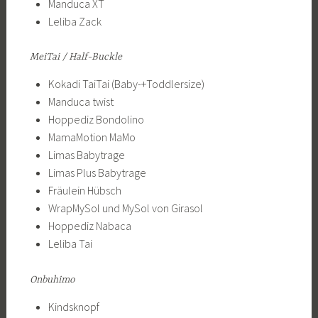
Manduca XT
Leliba Zack
MeiTai / Half-Buckle
Kokadi TaiTai (Baby-+Toddlersize)
Manduca twist
Hoppediz Bondolino
MamaMotion MaMo
Limas Babytrage
Limas Plus Babytrage
Fräulein Hübsch
WrapMySol und MySol von Girasol
Hoppediz Nabaca
Leliba Tai
Onbuhimo
Kindsknopf